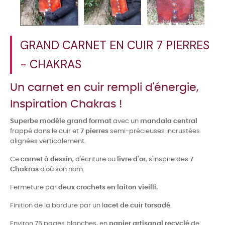
GRAND CARNET EN CUIR 7 PIERRES
- CHAKRAS
Un carnet en cuir rempli d'énergie,
Inspiration Chakras !
Superbe modèle grand format
avec un
mandala central
frappé dans le cuir et
7 pierres
semi-précieuses incrustées
alignées verticalement.
Ce
carnet à dessin
, d'écriture ou
livre d'or
, s'inspire des
7
Chakras
d'où son nom.
Fermeture par
deux crochets en laiton vieilli.
Finition de la bordure par un l
acet de cuir torsadé
.
Environ 75 pages blanches, en
papier artisanal recyclé
de