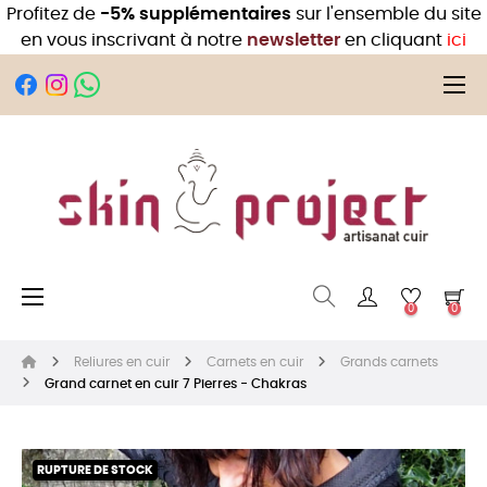
Profitez de
-5% supplémentaires
sur l'ensemble du site
en vous inscrivant à notre
newsletter
en cliquant
ici
Bas
☰
Basculer la navigation
☰
0
0
Reliures en cuir
Carnets en cuir
Grands carnets
Grand carnet en cuir 7 Pierres - Chakras
RUPTURE DE STOCK