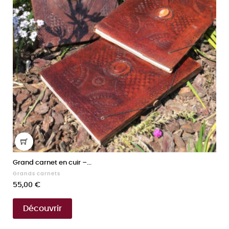
Grand carnet en cuir –...
Grands carnets
Prix
55,00 €
Découvrir