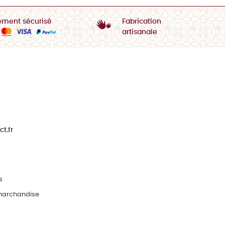
ement sécurisé
Fabrication
artisanale
t.fr
s
 marchandise