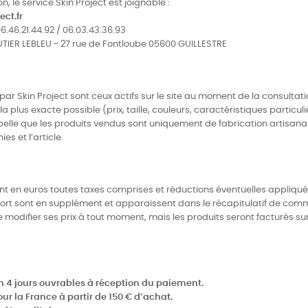
, le service Skin Project est joignable :
ct.fr
.46.21.44.92 / 06.03.43.36.93
GAUTIER LEBLEU - 27 rue de Fontloube 05600 GUILLESTRE
par Skin Project sont ceux actifs sur le site au moment de la consultat
lus exacte possible (prix, taille, couleurs, caractéristiques particuliè
elle que les produits vendus sont uniquement de fabrication artisanale,
es et l’article.
sont en euros toutes taxes comprises et réductions éventuelles appliquée
de port sont en supplément et apparaissent dans le récapitulatif de co
de modifier ses prix à tout moment, mais les produits seront facturés su
m 4 jours ouvrables à réception du paiement.
pour la France à partir de 150 € d’achat.