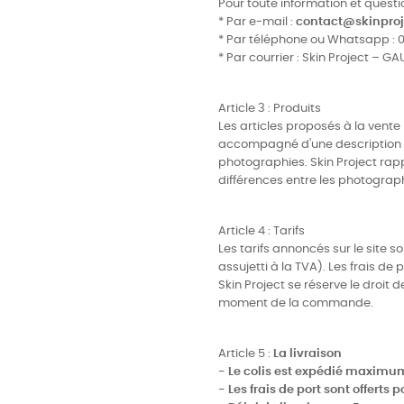
Pour toute information et question
* Par e-mail :
contact@skinproje
* Par téléphone ou Whatsapp : 06
* Par courrier : Skin Project – 
Article 3 : Produits
Les articles proposés à la vente 
accompagné d'une description la p
photographies. Skin Project rapp
différences entre les photographi
Article 4 : Tarifs
Les tarifs annoncés sur le site 
assujetti à la TVA). Les frais 
Skin Project se réserve le droit 
moment de la commande.
Article 5 :
La livraison
- Le colis est expédié maximu
- Les frais de port sont offerts 