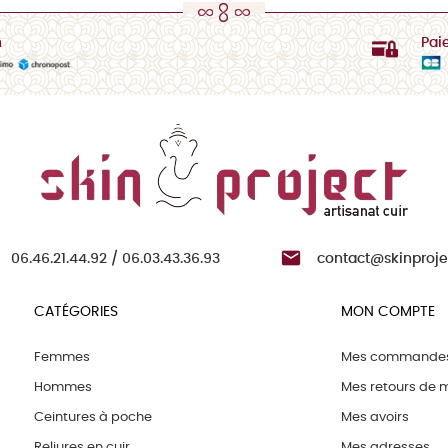
n
Pai

06.46.21.44.92 / 06.03.43.36.93
contact@skinprojec
CATÉGORIES
MON COMPTE
Femmes
Mes commande
Hommes
Mes retours de
Ceintures à poche
Mes avoirs
Reliures en cuir
Mes adresses