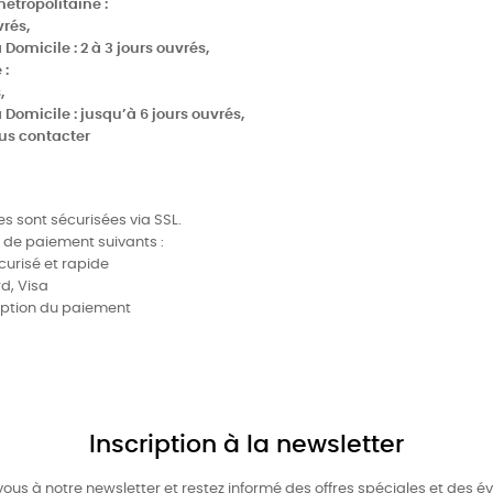
métropolitaine :
vrés,
 Domicile : 2 à 3 jours ouvrés,
 :
,
 Domicile : jusqu’à 6 jours ouvrés,
nous contacter
s sont sécurisées via SSL.
 de paiement suivants :
urisé et rapide
d, Visa
ception du paiement
Inscription à la newsletter
us à notre newsletter et restez informé des offres spéciales et des 