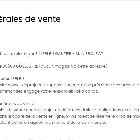
érales de vente
fr est exploité par E.I LEBLEU GAUTIER - SKIN PROJECT
ube 05600 GUILLESTRE (Aucun magasin à cette adresse)
utier LEBLEU
ite www.skinproject.fr suppose l'acceptation préalable des présente
 commandes engage votre responsabilité d'achat.
générales de vente
es de vente ont pour objet de définir les droits et obligations entre le
ns le cadre de la vente en ligne. Skin Project se réserve le droit de mo
es étant celles en vigueur au moment de la commande.