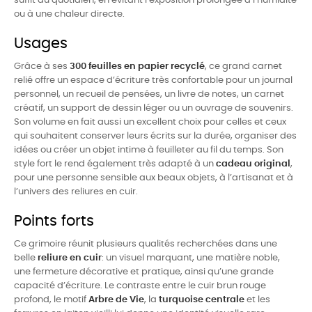
suffit au quotidien, en évitant l’exposition prolongée à l’humidité
ou à une chaleur directe.
Usages
Grâce à ses
300 feuilles en papier recyclé
, ce grand carnet
relié offre un espace d’écriture très confortable pour un journal
personnel, un recueil de pensées, un livre de notes, un carnet
créatif, un support de dessin léger ou un ouvrage de souvenirs.
Son volume en fait aussi un excellent choix pour celles et ceux
qui souhaitent conserver leurs écrits sur la durée, organiser des
idées ou créer un objet intime à feuilleter au fil du temps. Son
style fort le rend également très adapté à un
cadeau original
,
pour une personne sensible aux beaux objets, à l’artisanat et à
l’univers des reliures en cuir.
Points forts
Ce grimoire réunit plusieurs qualités recherchées dans une
belle
reliure en cuir
: un visuel marquant, une matière noble,
une fermeture décorative et pratique, ainsi qu’une grande
capacité d’écriture. Le contraste entre le cuir brun rouge
profond, le motif
Arbre de Vie
, la
turquoise centrale
et les