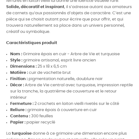
ferrures en laiton vieilli lui donne une identité visuelle rare.
Solide, décoratif et inspirant
, il s’adresse autant aux amateurs
de carnets qu’aux passionnés d’objets de caractère. C’est une
pièce qui se choisit autant pour écrire que pour offrir, et qui
trouvera naturellement sa place dans un univers personnel,
créatif ou symbolique.
Caractéristiques produit
Nom :
Grimoire épais en cuir - Arbre de Vie et turquoise
Style :
grimoire artisanal, esprit livre ancien
Dimensions :
25 x 18 x 6,5 cm
Matière :
cuir de vachette brut
Finition :
pigmentation naturelle, doublure noir
Décor :
Arbre de Vie central avec turquoise, impression reptile
sur la tranche, la quatrième de couverture et le retour
intérieur
Fermeture :
2 crochets en laiton vieilli rivetés sur le côté
Reliure :
grimoire épais à couverture en cuir
Contenu :
300 feuilles
Papier :
papier recyclé
La
turquoise
donne à ce grimoire une dimension encore plus