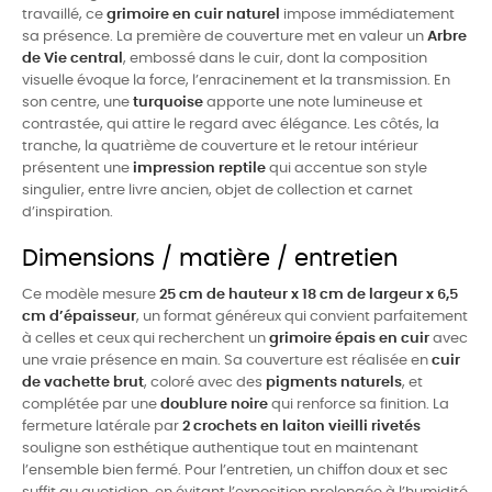
travaillé, ce
grimoire en cuir naturel
impose immédiatement
sa présence. La première de couverture met en valeur un
Arbre
de Vie central
, embossé dans le cuir, dont la composition
visuelle évoque la force, l’enracinement et la transmission. En
son centre, une
turquoise
apporte une note lumineuse et
contrastée, qui attire le regard avec élégance. Les côtés, la
tranche, la quatrième de couverture et le retour intérieur
présentent une
impression reptile
qui accentue son style
singulier, entre livre ancien, objet de collection et carnet
d’inspiration.
Dimensions / matière / entretien
Ce modèle mesure
25 cm de hauteur x 18 cm de largeur x 6,5
cm d’épaisseur
, un format généreux qui convient parfaitement
à celles et ceux qui recherchent un
grimoire épais en cuir
avec
une vraie présence en main. Sa couverture est réalisée en
cuir
de vachette brut
, coloré avec des
pigments naturels
, et
complétée par une
doublure noire
qui renforce sa finition. La
fermeture latérale par
2 crochets en laiton vieilli rivetés
souligne son esthétique authentique tout en maintenant
l’ensemble bien fermé. Pour l’entretien, un chiffon doux et sec