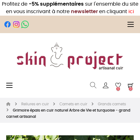
Profitez de
-5% supplémentaires
sur l'ensemble du site
en vous inscrivant à notre
newsletter
en cliquant
ici
Bas
☰
Basculer la navigation
☰
0
0
Reliures en cuir
Carnets en cuir
Grands carnets
Grimoire épais en cuir naturel Arbre de Vie et turquoise - grand
carnet artisanal