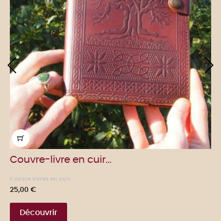
‹
›
Couvre-livre en cuir...
Couvre livres en cuir
Prix
25,00 €
Découvrir