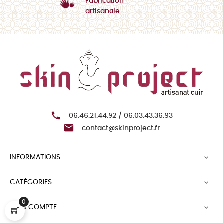
Fabrication
artisanale

06.46.21.44.92 / 06.03.43.36.93

contact@skinproject.fr
INFORMATIONS

CATÉGORIES

0
MON COMPTE
