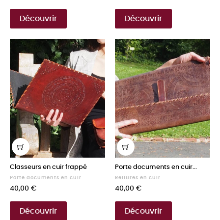
Découvrir
Découvrir
Classeurs en cuir frappé
Porte documents en cuir...
Porte documents en cuir
Reliures en cuir
Prix
Prix
40,00 €
40,00 €
Découvrir
Découvrir