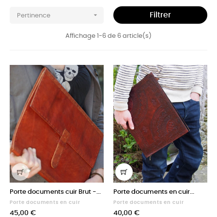

Filtrer
Pertinence
Affichage 1-6 de 6 article(s)
Porte documents cuir Brut -...
Porte documents en cuir...
Porte documents en cuir
Porte documents en cuir
Prix
Prix
45,00 €
40,00 €