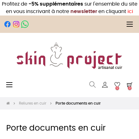
Profitez de
-5% supplémentaires
sur l'ensemble du site
en vous inscrivant à notre
newsletter
en cliquant
ici
Bas
☰
la
nav
Basculer
☰
0
0
la
navigation
Reliures en cuir
Porte documents en cuir
Porte documents en cuir