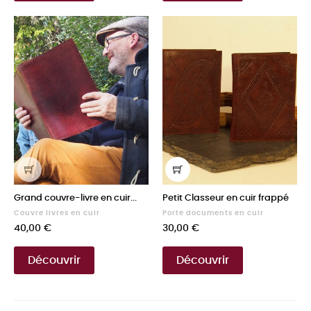
Grand couvre-livre en cuir...
Petit Classeur en cuir frappé
Couvre livres en cuir
Porte documents en cuir
Prix
Prix
40,00 €
30,00 €
Découvrir
Découvrir