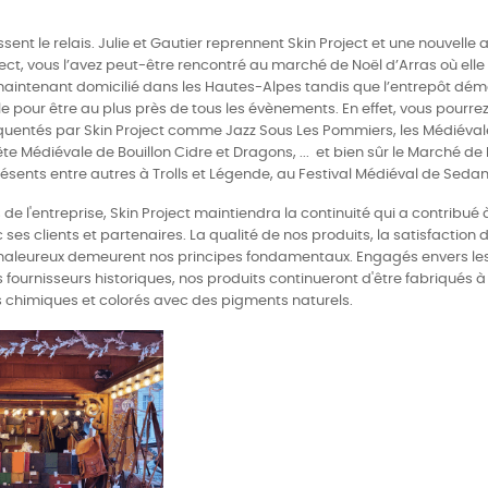
assent le relais. Julie et Gautier reprennent Skin Project et une nouvell
ct, vous l’avez peut-être rencontré au marché de Noël d’Arras où elle 
t maintenant domicilié dans les Hautes-Alpes tandis que l’entrepôt dé
e pour être au plus près de tous les évènements. En effet, vous pourre
uentés par Skin Project comme Jazz Sous Les Pommiers, les Médiévale
ête Médiévale de Bouillon Cidre et Dragons, ... et bien sûr le Marché de
ents entre autres à Trolls et Légende, au Festival Médiéval de Sedan,
de l'entreprise, Skin Project maintiendra la continuité qui a contribué 
ses clients et partenaires. La qualité de nos produits, la satisfaction de
chaleureux demeurent nos principes fondamentaux. Engagés envers les 
s fournisseurs historiques, nos produits continueront d'être fabriqués à
s chimiques et colorés avec des pigments naturels.