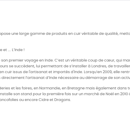
ropose une large gamme de produits en cuir véritable de qualité, mettan
 et …. L’Inde !
e son premier voyage en Inde. C’est un véritable coup de cœur, qui m
tours se succèdent, lui permettant de s’installer à Londres, de travai
 cuir issus de l'artisanat et importés d'Inde. Lorsqu’en 2009, elle rentr
s directement l’artisanat d’Inde nécessaire au démarrage de son acti
deries et les foires, en Normandie, en Bretagne mais également dans 
 installe son stand pour la première fois sur un marché de Noël en 2010
 Francofolies ou encore Cidre et Dragons.