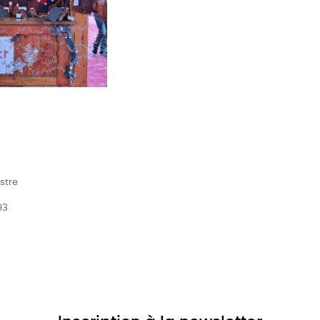
stre
93