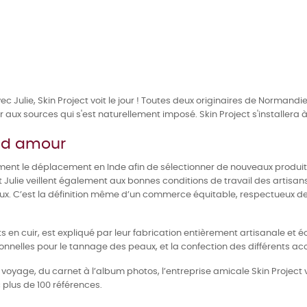
c Julie, Skin Project voit le jour ! Toutes deux originaires de Normand
ur aux sources qui s'est naturellement imposé. Skin Project s'installera
ond amour
ement le déplacement en Inde afin de sélectionner de nouveaux produits
et Julie veillent également aux bonnes conditions de travail des artisans
eux. C’est la définition même d’un commerce équitable, respectueux des
s en cuir, est expliqué par leur fabrication entièrement artisanale et é
onnelles pour le tannage des peaux, et la confection des différents acc
voyage, du carnet à l’album photos, l’entreprise amicale Skin Project 
 plus de 100 références.