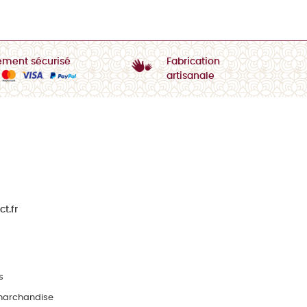
ement sécurisé
Fabrication
artisanale
t.fr
s
 marchandise