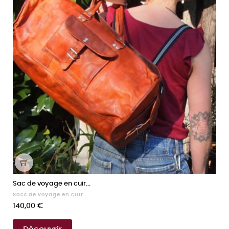
Sac de voyage en cuir...
Sacs de voyage en cuir
Prix
140,00 €