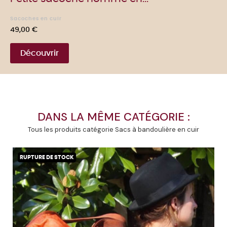
Sacoches en cuir
Prix
49,00 €
Découvrir
DANS LA MÊME CATÉGORIE :
Tous les produits catégorie Sacs à bandoulière en cuir
RUPTURE DE STOCK