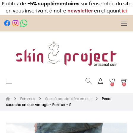
Profitez de
-5% supplémentaires
sur l'ensemble du site
en vous inscrivant à notre
newsletter
en cliquant
ici
Bas
☰
Basculer la navigation
☰
0
0
Femmes
Sacs à bandoulière en cuir
Petite
sacoche en cuir vintage - Portrait - S