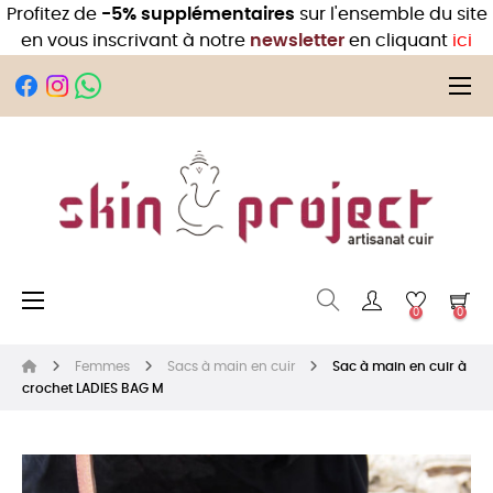
Profitez de
-5% supplémentaires
sur l'ensemble du site
en vous inscrivant à notre
newsletter
en cliquant
ici
Bas
☰
Basculer la navigation
☰
0
0
Femmes
Sacs à main en cuir
Sac à main en cuir à
crochet LADIES BAG M