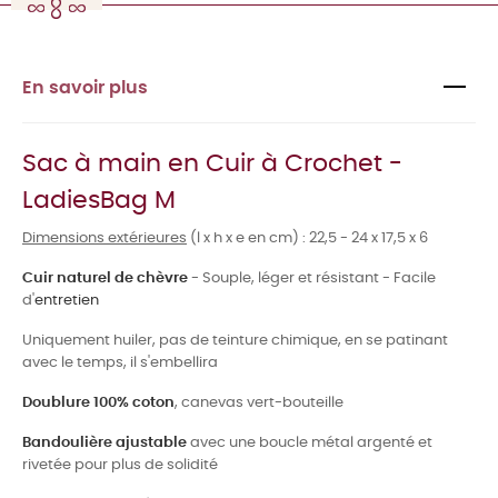
En savoir plus
Sac à main en Cuir à Crochet -
LadiesBag M
Dimensions extérieures
(l x h x e en cm) : 22,5 - 24 x 17,5 x 6
Cuir naturel de chèvre
- Souple, léger et résistant - Facile
d'
entretien
Uniquement huiler, pas de teinture chimique, en se patinant
avec le temps, il s'embellira
Doublure 100% coton
, canevas vert-bouteille
Bandoulière ajustable
avec une boucle métal argenté et
rivetée pour plus de solidité