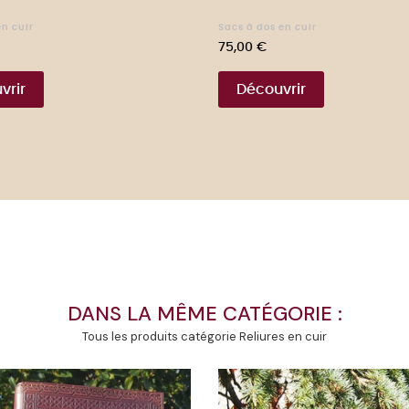
n cuir
Sacs à dos en cuir
Prix
75,00 €
vrir
Découvrir
DANS LA MÊME CATÉGORIE :
Tous les produits catégorie Reliures en cuir