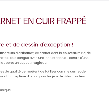
RNET EN CUIR FRAPPÉ
re et de dessin d'exception !
amateurs d'artisanat
, ce
carnet
dont la
couverture rigide
atoir, se distingue avec une incrustation au centre d'une
ui apporte un aspect
magique
.
hes
de qualité permettent de l'utiliser comme
carnet de
ournal intime,
livre d'or,
ou pour les jeux de rôle grandeur
unique !