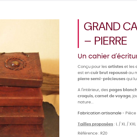
GRAND CA
– PIERRE
Un cahier d'écritu
Conçu pour les
artistes
et les
est en
cuir brut repoussé
au m
pierre semi-précieuses
qui l
A l'intérieur, des
pages blanc
croquis
,
carnet de voyage
, j
nature...
Fabrication artisanale
- Pièce 
Tailles proposées
: L / XL / XXL
Référence :
R20