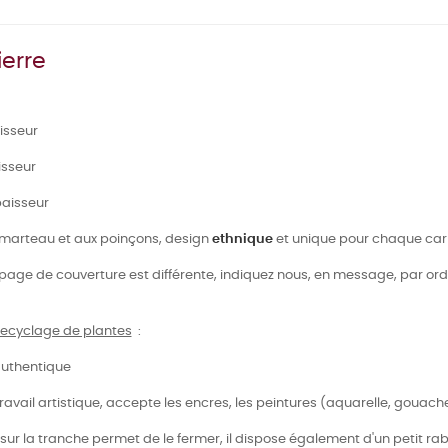
ierre
aisseur
isseur
paisseur
marteau et aux poinçons, design
ethnique
et unique pour chaque car
page de couverture est différente, indiquez nous, en message, par ord
 recyclage de plantes
:
authentique
ravail artistique, accepte les encres, les peintures (aquarelle, gouach
 sur la tranche permet de le fermer, il dispose également d'un petit raba