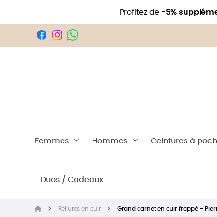
Profitez de
-5% suppléme
Femmes
Hommes
Ceintures à poc
Duos / Cadeaux
Reliures en cuir
Grand carnet en cuir frappé – Pier