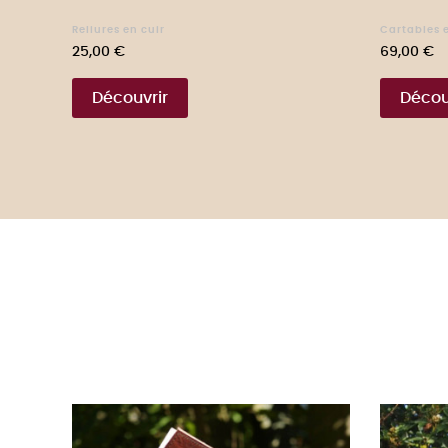
Reliures en cuir
Cartables e
Prix
Prix
25,00 €
69,00 €
Découvrir
Décou