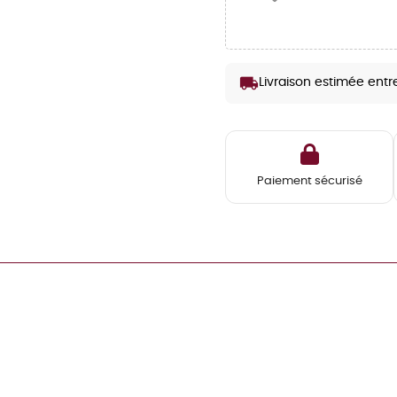
local_shipping
Livraison estimée entr
Paiement sécurisé