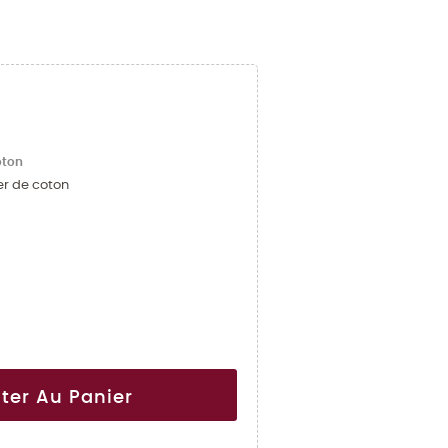
oton
er de coton
ter Au Panier