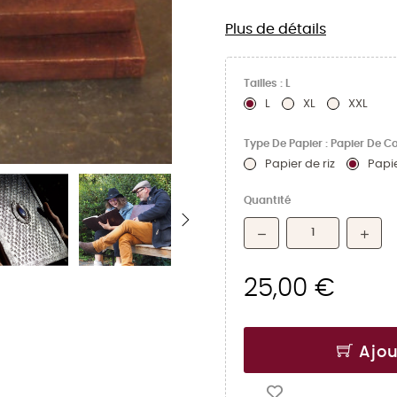
Plus de détails
Tailles : L
L
XL
XXL
Type De Papier : Papier De C
Papier de riz
Papi
Quantité
25,00 €
Ajou