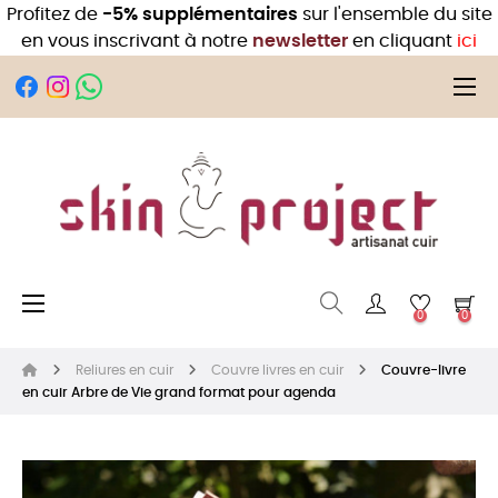
Profitez de
-5% supplémentaires
sur l'ensemble du site
en vous inscrivant à notre
newsletter
en cliquant
ici
Bas
☰
Basculer la navigation
☰
0
0
Reliures en cuir
Couvre livres en cuir
Couvre-livre
en cuir Arbre de Vie grand format pour agenda