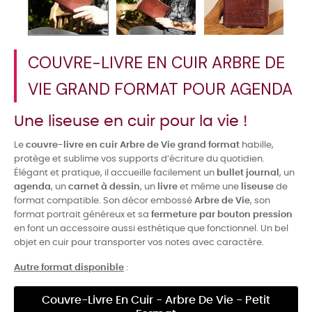
COUVRE-LIVRE EN CUIR ARBRE DE
VIE GRAND FORMAT POUR AGENDA
Une liseuse en cuir pour la vie !
Le
couvre-livre en cuir Arbre de Vie grand format
habille,
protège et sublime vos supports d’écriture du quotidien.
Élégant et pratique, il accueille facilement un
bullet journal
, un
agenda
, un
carnet à dessin
, un
livre
et même une
liseuse
de
format compatible. Son décor embossé
Arbre de Vie
, son
format portrait généreux et sa
fermeture par bouton pression
en font un accessoire aussi esthétique que fonctionnel. Un bel
objet en cuir pour transporter vos notes avec caractère.
Autre format disponible
:
Couvre-Livre En Cuir - Arbre De Vie - Petit