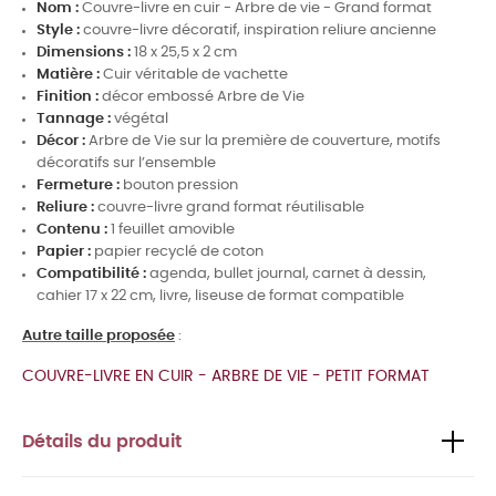
Nom :
Couvre-livre en cuir - Arbre de vie - Grand format
Style :
couvre-livre décoratif, inspiration reliure ancienne
Dimensions :
18 x 25,5 x 2 cm
Matière :
Cuir véritable de vachette
Finition :
décor embossé Arbre de Vie
Tannage :
végétal
Décor :
Arbre de Vie sur la première de couverture, motifs
décoratifs sur l’ensemble
Fermeture :
bouton pression
Reliure :
couvre-livre grand format réutilisable
Contenu :
1 feuillet amovible
Papier :
papier recyclé de coton
Compatibilité :
agenda, bullet journal, carnet à dessin,
cahier 17 x 22 cm, livre, liseuse de format compatible
Autre taille proposée
:
COUVRE-LIVRE EN CUIR - ARBRE DE VIE - PETIT FORMAT
Détails du produit