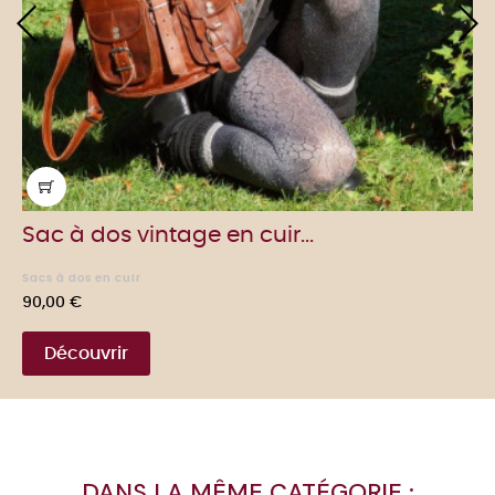
‹
›
Sac à dos vintage en cuir...
Sacs à dos en cuir
Prix
90,00 €
Découvrir
DANS LA MÊME CATÉGORIE :