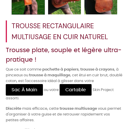
TROUSSE RECTANGULAIRE
MULTIUSAGE EN CUIR NATUREL
Trousse plate, souple et légère ultra-
pratique !
Que ce soit comme
pochette à papiers
,
trousse à crayons
, à
pinceaux ou
trousse à maquillage
, cet étui en cuir brut, doublé
coton, est l'accessoire idéal à glisser dans votre
Sac À Main
Cartable
ou votre
Skin Project
assorti.
Discrète
mais efficace, cette
trousse multiusage
vous permet
d'organiser à votre guise et de retrouver rapidement vos
petites affaires.