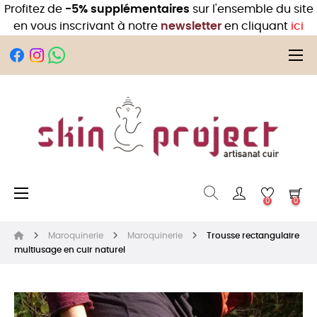
Profitez de
-5% supplémentaires
sur l'ensemble du site
en vous inscrivant à notre
newsletter
en cliquant
ici
Bas
☰
Basculer la navigation
☰
0
0
Maroquinerie
Maroquinerie
Trousse rectangulaire
multiusage en cuir naturel