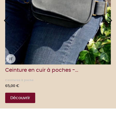
‹
›
Ceinture en cuir à poches -...
Ceintures à poche
Prix
65,00 €
Découvrir