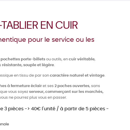
TABLIER EN CUIR
ntique pour le service ou les
4
pochettes porte-billets
ou outils, en
cuir véritable
,
ès
résistante, souple et légère
.
assique en tissu de par son
caractère naturel et vintage
.
hes à fermeture éclair
et ses
2 poches ouvertes
, sans
, que vous soyez
serveur, commerçant sur les marchés,
e, vous ne pourrez plus vous en passer.
e 3 pièces -> 40€ l'unité / à partir de 5 pièces -
anale