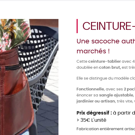
CEINTURE-
Une sacoche authe
marchés !
Cette
ceinture-tablier
avec 
doublée en
coton brut,
est tr
Elle se distingue du modèle cl
Fonctionnelle
, avec ses
2 poc
énoncer sa
sangle ajustable
jardinier ou artisan
, très vit
Prix dégressif :
à partir d
> 35€ L'unité
Fabrication entièrement artis