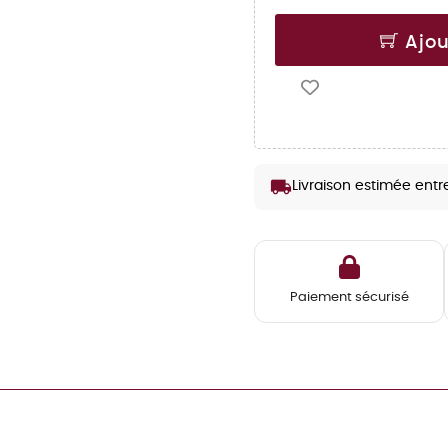
Ajou
local_shipping
Livraison estimée entr
Paiement sécurisé