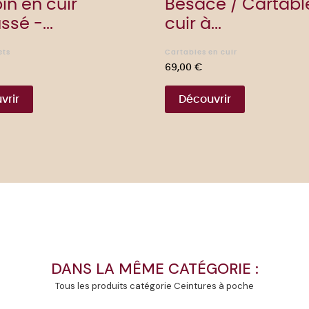
in en cuir
Besace / Cartabl
sé -...
cuir à...
ets
Cartables en cuir
Prix
69,00 €
vrir
Découvrir
DANS LA MÊME CATÉGORIE :
Tous les produits catégorie Ceintures à poche