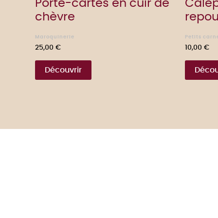
Porte-cartes en cuir de
Calep
chèvre
repous
Maroquinerie
Petits carn
Prix
Prix
25,00 €
10,00 €
Découvrir
Décou