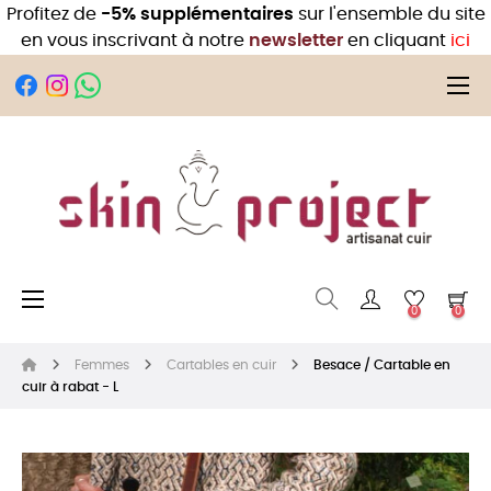
Profitez de
-5% supplémentaires
sur l'ensemble du site
en vous inscrivant à notre
newsletter
en cliquant
ici
Bas
☰
Basculer la navigation
☰
0
0
Femmes
Cartables en cuir
Besace / Cartable en
cuir à rabat - L