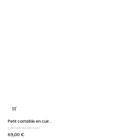
Petit cartable en cuir...
Cartables en cuir
Prix
69,00 €