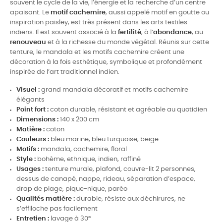
souvent le cycle de la vie, l’énergie et la recherche d’un centre
apaisant. Le
motif cachemire
, aussi appelé motif en goutte ou
inspiration paisley, est très présent dans les arts textiles
indiens. Il est souvent associé à la
fertilité
, à l’
abondance
, au
renouveau
et à la richesse du monde végétal. Réunis sur cette
tenture, le mandala et les motifs cachemire créent une
décoration à la fois esthétique, symbolique et profondément
inspirée de l’art traditionnel indien.
Visuel :
grand mandala décoratif et motifs cachemire
élégants
Point fort :
coton durable, résistant et agréable au quotidien
Dimensions :
140 x 200 cm
Matière :
coton
Couleurs :
bleu marine, bleu turquoise, beige
Motifs :
mandala, cachemire, floral
Style :
bohème, ethnique, indien, raffiné
Usages :
tenture murale, plafond, couvre-lit 2 personnes,
dessus de canapé, nappe, rideau, séparation d’espace,
drap de plage, pique-nique, paréo
Qualités matière :
durable, résiste aux déchirures, ne
s’effiloche pas facilement
Entretien :
lavage à 30°