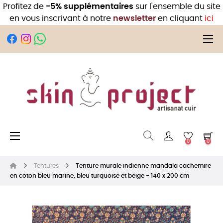
Profitez de
-5% supplémentaires
sur l'ensemble du site
en vous inscrivant à notre
newsletter
en cliquant
ici
Bas
☰
Basculer la navigation
☰
0
0
Tentures
Tenture murale indienne mandala cachemire
en coton bleu marine, bleu turquoise et beige - 140 x 200 cm