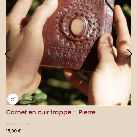
‹
›
Carnet en cuir frappé – Pierre
Petits carnets
Prix
15,00 €