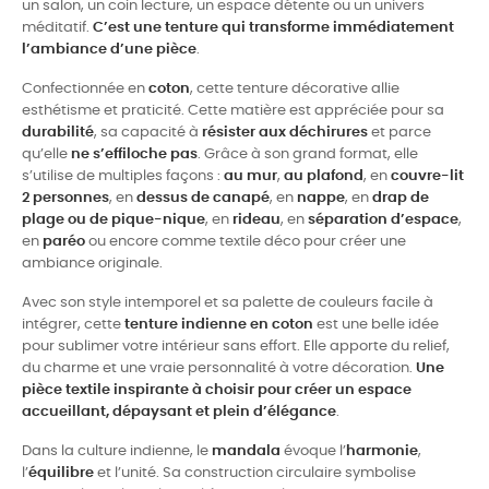
un salon, un coin lecture, un espace détente ou un univers
méditatif.
C’est une tenture qui transforme immédiatement
l’ambiance d’une pièce
.
Confectionnée en
coton
, cette tenture décorative allie
esthétisme et praticité. Cette matière est appréciée pour sa
durabilité
, sa capacité à
résister aux déchirures
et parce
qu’elle
ne s’effiloche pas
. Grâce à son grand format, elle
s’utilise de multiples façons :
au mur
,
au plafond
, en
couvre-lit
2 personnes
, en
dessus de canapé
, en
nappe
, en
drap de
plage ou de pique-nique
, en
rideau
, en
séparation d’espace
,
en
paréo
ou encore comme textile déco pour créer une
ambiance originale.
Avec son style intemporel et sa palette de couleurs facile à
intégrer, cette
tenture indienne en coton
est une belle idée
pour sublimer votre intérieur sans effort. Elle apporte du relief,
du charme et une vraie personnalité à votre décoration.
Une
pièce textile inspirante à choisir pour créer un espace
accueillant, dépaysant et plein d’élégance
.
Dans la culture indienne, le
mandala
évoque l’
harmonie
,
l’
équilibre
et l’unité. Sa construction circulaire symbolise