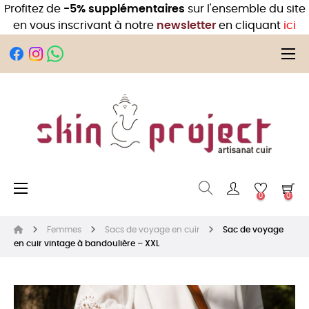
Profitez de
-5% supplémentaires
sur l'ensemble du site
en vous inscrivant à notre
newsletter
en cliquant
ici
Bas
☰
Basculer la navigation
☰
0
0
Femmes
Sacs de voyage en cuir
Sac de voyage
en cuir vintage à bandoulière – XXL