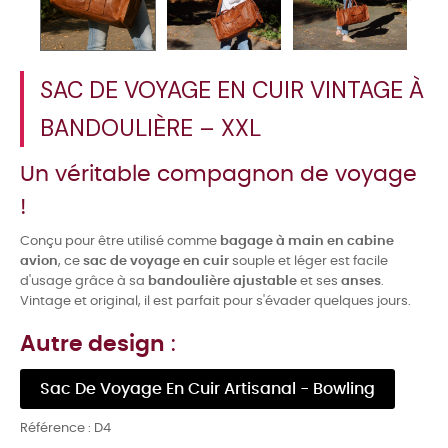
SAC DE VOYAGE EN CUIR VINTAGE À
BANDOULIÈRE – XXL
Un véritable compagnon de voyage
!
Conçu pour être utilisé comme
bagage à main en cabine
avion
, ce
sac de voyage en cuir
souple et léger est facile
d'usage grâce à sa
bandoulière ajustable
et ses
anses
.
Vintage et original, il est parfait pour s'évader quelques jours.
Autre design
:
Sac De Voyage En Cuir Artisanal - Bowling
Référence :
D4