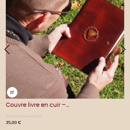
‹
›
Couvre livre en cuir –...
Couvre livres en cuir
Prix
35,00 €