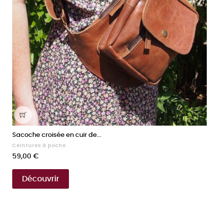
Sacoche croisée en cuir de...
Ceintures à poche
Prix
59,00 €
Découvrir