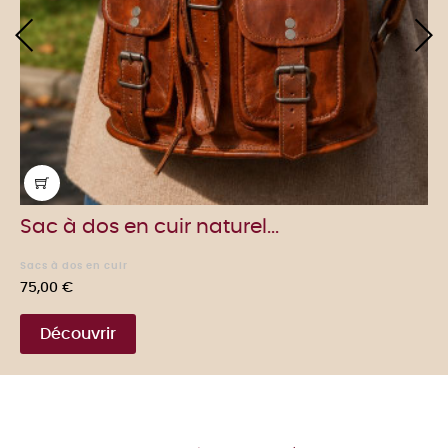
‹
›
Sac à dos en cuir naturel...
Sacs à dos en cuir
Prix
75,00 €
Découvrir