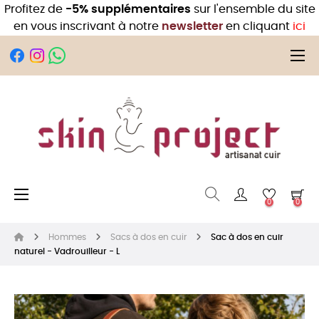
Profitez de
-5% supplémentaires
sur l'ensemble du site
en vous inscrivant à notre
newsletter
en cliquant
ici
Bas
☰
Basculer la navigation
☰
0
0
Hommes
Sacs à dos en cuir
Sac à dos en cuir
naturel - Vadrouilleur - L