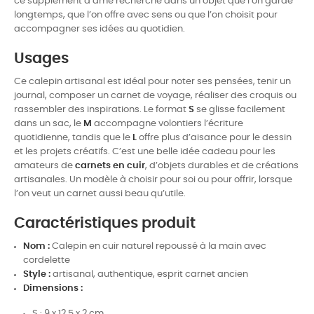
ce supplément d’âme recherché dans un objet que l’on garde
longtemps, que l’on offre avec sens ou que l’on choisit pour
accompagner ses idées au quotidien.
Usages
Ce calepin artisanal est idéal pour noter ses pensées, tenir un
journal, composer un carnet de voyage, réaliser des croquis ou
rassembler des inspirations. Le format
S
se glisse facilement
dans un sac, le
M
accompagne volontiers l’écriture
quotidienne, tandis que le
L
offre plus d’aisance pour le dessin
et les projets créatifs. C’est une belle idée cadeau pour les
amateurs de
carnets en cuir
, d’objets durables et de créations
artisanales. Un modèle à choisir pour soi ou pour offrir, lorsque
l’on veut un carnet aussi beau qu’utile.
Caractéristiques produit
Nom :
Calepin en cuir naturel repoussé à la main avec
cordelette
Style :
artisanal, authentique, esprit carnet ancien
Dimensions :
S : 9 x 12,5 x 2 cm