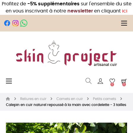
Profitez de
-5% supplémentaires
sur l'ensemble du site
en vous inscrivant à notre
newsletter
en cliquant
ici
Bas
☰
Basculer la navigation
☰
0
0
Reliures en cuir
Carnets en cuir
Petits carnets
Calepin en cuir naturel repoussé à la main avec cordelette - 3 tailles