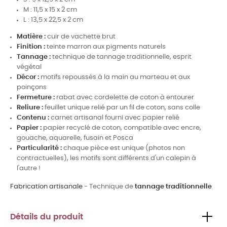
M : 11,5 x 15 x 2 cm
L : 13,5 x 22,5 x 2 cm
Matière :
cuir de vachette brut
Finition :
teinte marron aux pigments naturels
Tannage :
technique de tannage traditionnelle, esprit
végétal
Décor :
motifs repoussés à la main au marteau et aux
poinçons
Fermeture :
rabat avec cordelette de coton à entourer
Reliure :
feuillet unique relié par un fil de coton, sans colle
Contenu :
carnet artisanal fourni avec papier relié
Papier :
papier recyclé de coton, compatible avec encre,
gouache, aquarelle, fusain et Posca
Particularité :
chaque pièce est unique (photos non
contractuelles), les motifs sont différents d'un calepin à
l'autre !
Fabrication artisanale
- Technique de
tannage traditionnelle
Détails du produit