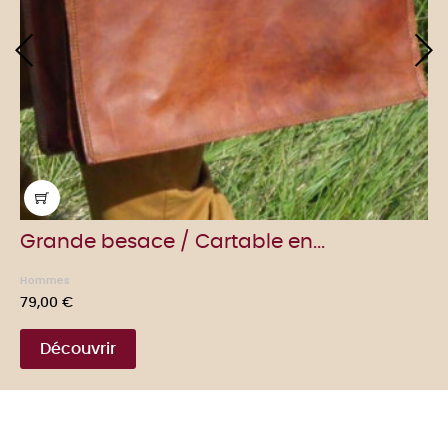
‹
›
Grande besace / Cartable en...
Hommes
Prix
79,00 €
Découvrir