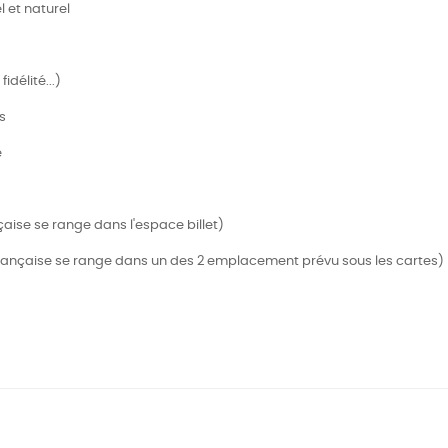
l et naturel
délité...)
s
é
nçaise se range dans l'espace billet)
é française se range dans un des 2 emplacement prévu sous les cartes)