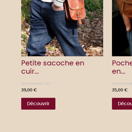
Petite sacoche en
Poche
cuir...
en...
Sacoches en cuir
Ceintures 
Prix
Prix
39,00 €
35,00 €
Découvrir
Décou