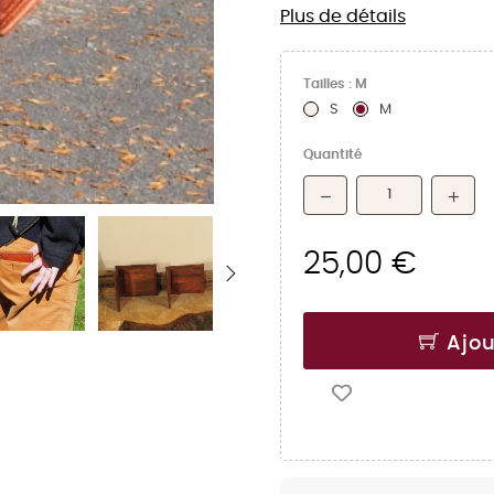
Plus de détails
Tailles : M
S
M
Quantité
25,00 €
Ajou