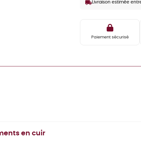
local_shipping
Livraison estimée entr
Paiement sécurisé
ents en cuir