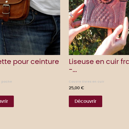
tte pour ceinture
Liseuse en cuir f
-...
à poche
Couvre livres en cuir
Prix
25,00 €
vrir
Découvrir