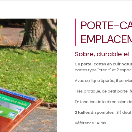
PORTE-CA
EMPLACEM
Sobre, durable et 
Ce
porte-cartes en cuir natu
cartes type "crédit" et 2 espac
Avec sa ligne épurée, il conv
Très pratique, ce petit porte-f
En fonction de la dimension de 
2 tailles disponibles
:
S
(idéal
Référence :
A1bis