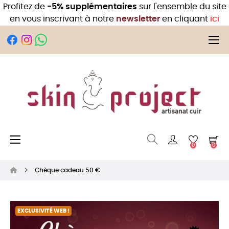
Profitez de
-5% supplémentaires
sur l'ensemble du site
en vous inscrivant à notre
newsletter
en cliquant
ici
Bas
☰
Basculer la navigation
☰
0
0
Chèque cadeau 50 €
EXCLUSIVITÉ WEB !