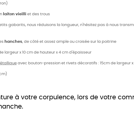
ron)
en
laiton vieilli
et des trous
etits gabarits, nous réduisons la longueur, n'hésitez pas à nous trans
les
hanches
, de côté et assez ample ou croisée sur la poitrine
de largeur x 10 cm de hauteur x 4 cm d'épaisseur
étallique
avec bouton-pression et rivets décoratifs : 15cm de largeur
0cm)
nture à votre corpulence, lors de votre c
 hanche.