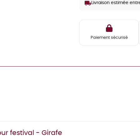
local_shipping
Livraison estimée entr
Paiement sécurisé
r festival - Girafe