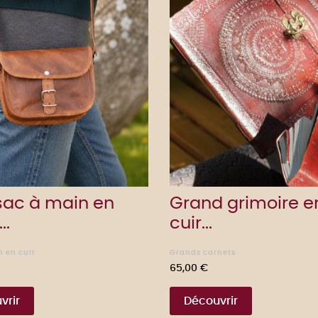
 sac à main en
Grand grimoire e
..
cuir...
 en cuir
Grands carnets
Prix
65,00 €
vrir
Découvrir