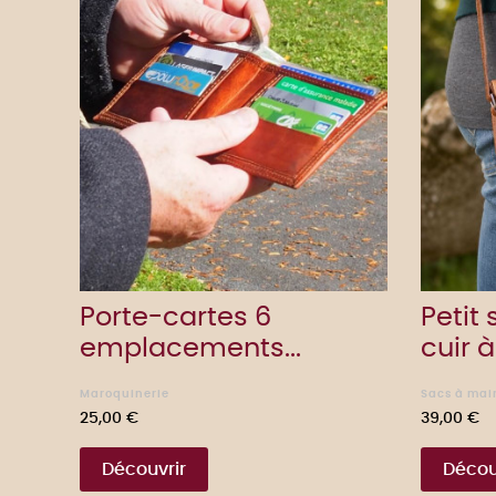
Porte-cartes 6
Petit
emplacements...
cuir à.
Maroquinerie
Sacs à main
Prix
Prix
25,00 €
39,00 €
Découvrir
Décou