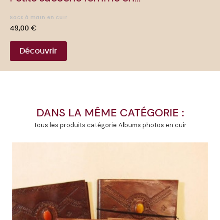
Sacs à main en cuir
Prix
49,00 €
Découvrir
DANS LA MÊME CATÉGORIE :
Tous les produits catégorie Albums photos en cuir