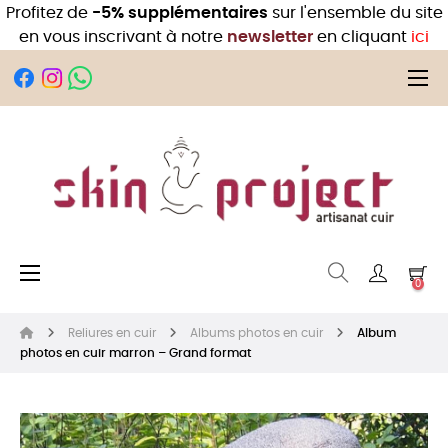
Profitez de
-5% supplémentaires
sur l'ensemble du site
en vous inscrivant à notre
newsletter
en cliquant
ici
Bas
☰
Basculer la navigation
☰
0
Reliures en cuir
Albums photos en cuir
Album
photos en cuir marron – Grand format