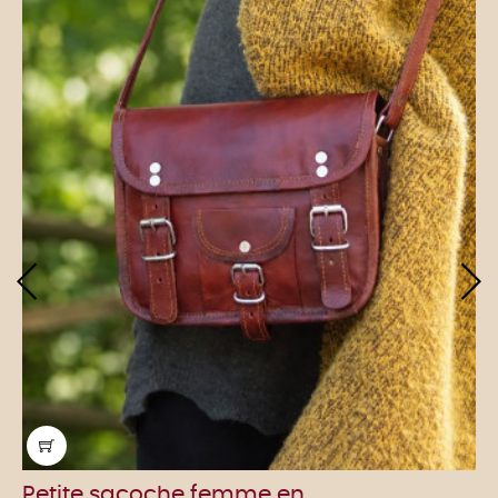
‹
›
Petite sacoche femme en...